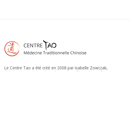
Le Centre Tao a été créé en 2008 par Isabelle Zowczak,
thérapeute, ambassadrice du Tao, conférencière et formatrice en
Médecine Traditionnelle Chinoise.
06 58 69 72 44
Envoyez-nous un email
6, impasse Claude Gellée, 34500 BEZIERS